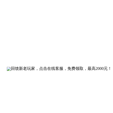
回馈新老玩家，点击在线客服，免费领取，最高2000元！ 