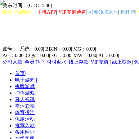
美东时间：
(UTC -5:00)
合法牌照展示
|
手机APP
|
VIP充值通道
|
彩金领取大厅
|
抢红包
|
账号：
|
系统：
0.00
|
BBIN：
0.00
|
MG：
0.00
|
AG：
0.00
|
CQ9：
0.00
|
FG：
0.00
|
MW：
0.00
|
PT：
0.00
|
公司入款
|
会员中心
|
时时返水
|
线上存款
|
VIP充值
|
线上取款
|
免
首页
|
电子游艺
|
棋牌游戏
|
捕鱼游戏
|
真人视讯
|
幸运彩票
|
体育投注
|
优惠活动
|
推荐入款
|
备用网址
在线客服