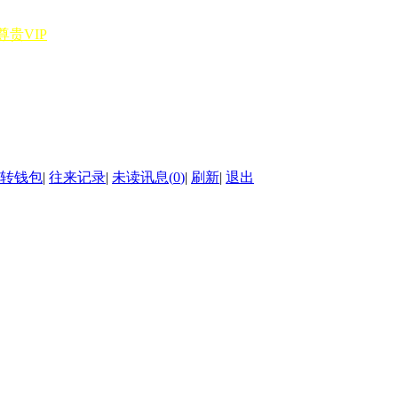
尊贵VIP
转钱包
|
往来记录
|
未读讯息(
0
)
|
刷新
|
退出